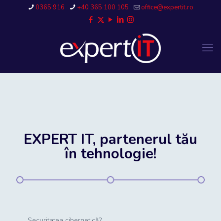
0365 916
+40 365 100 105
office@expertit.ro
EXPERT IT, partenerul tău
în tehnologie!
Securitatea cibernetică?