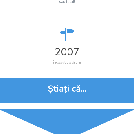
sau total!
2007
început de drum
Știați că...