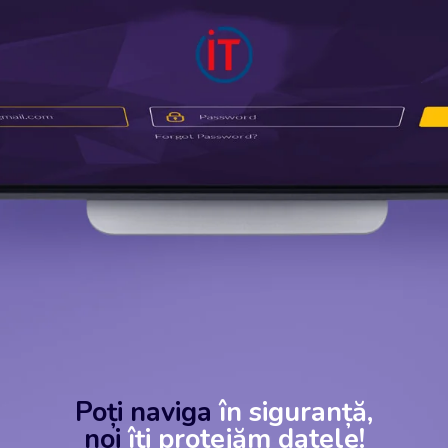
Poți naviga
în siguranță,
noi
îți protejăm datele!