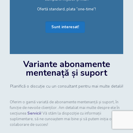
Ofertă standard, plata ”one-time”!
Sunt interesat!
Variante abonamente
mentenață și suport
Planifică o discuție cu un consultant pentru mai multe detalii!
Oferim o gamă variată de abonamente mentenanță și suport, în
funcție de nevoile clienților. Am detaliat mai multe despre ele în
secțiunea
Servicii
! Vă stăm la dispoziție cu informații
suplimentare, să ne cunoaștem mai bine și să putem iniția o
colaborare de succes!